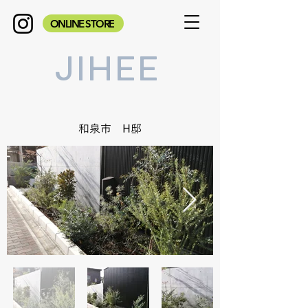
ONLINE STORE
JIHEE
和泉市 H邸