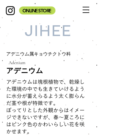
ONLINE STORE
JIHEE
アデニウム属キョウチクトウ科
Adenium
アデニウム
アデニウムは塊根植物で、乾燥し
た環境の中でも生きていけるよう
に水分が蓄えらるよう太く膨らん
だ茎や根が特徴です。
ぽってりとした外観からはイメー
ジできないですが、春～夏ころに
はピンク色のかわいらしい花を咲
かせます。