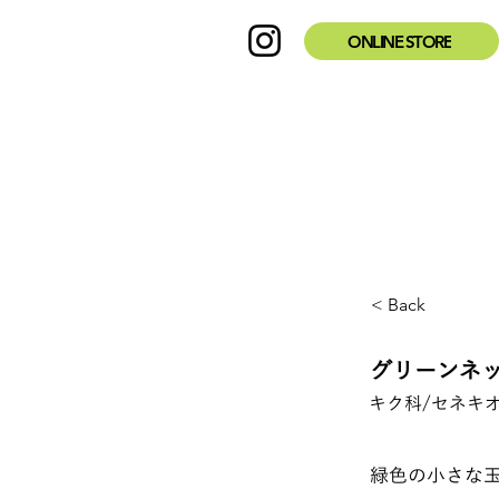
ONLINE STORE
< Back
グリーンネ
キク科/セネキ
緑色の小さな