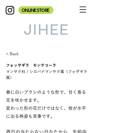
ONLINE STORE
JIHEE
< Back
フォッサギラ モンテコーラ
マンサク科 / シロバナマンサク属（フォザギラ
属）
春に白いブラシのような形で、甘く香る
花を咲かせます。
変わった形の花だけではなく、枝が水平
に出る株姿も見事です。
西日の当たらない日なたから、午前中