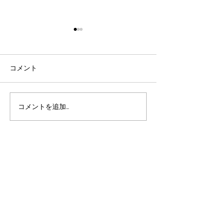
２０２５年５月
最近はSNSを利用する事がほ
とんどになり、HPに記事を
コメント
書く事がすっかり無くなって
しまい最後の更新から２年以
Ｊｉｈｅｅだよ
上経過しています。 この２年
コメントを追加…
の間に若いスタッフが増えた
り、植物SHOPをオープンし
たり、色々と変化が多くあ
り、JIHEEの経験値もたくさ
ん増えました。...