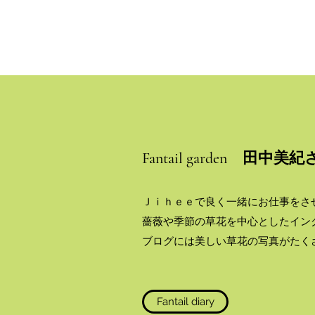
Fantail garden 田
Ｊｉｈｅｅで良く一緒にお仕事をさせても
薔薇や季節の草花を中心としたイン
ブログには美しい草花の写真がたく
Fantail diary