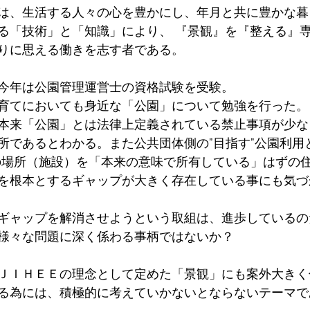
は、生活する人々の心を豊かにし、年月と共に豊かな暮
る「技術」と「知識」により、 『景観』を『整える』
りに思える働きを志す者である。
今年は公園管理運営士の資格試験を受験。
育てにおいても身近な「公園」について勉強を行った。
本来「公園」とは法律上定義されている禁止事項が少な
所であるとわかる。また公共団体側の”目指す”公園利用
の場所（施設）を「本来の意味で所有している」はずの
を根本とするギャップが大きく存在している事にも気づ
ギャップを解消させようという取組は、進歩しているの
様々な問題に深く係わる事柄ではないか？
ＪＩＨＥＥの理念として定めた「景観」にも案外大きく
る為には、積極的に考えていかないとならないテーマで