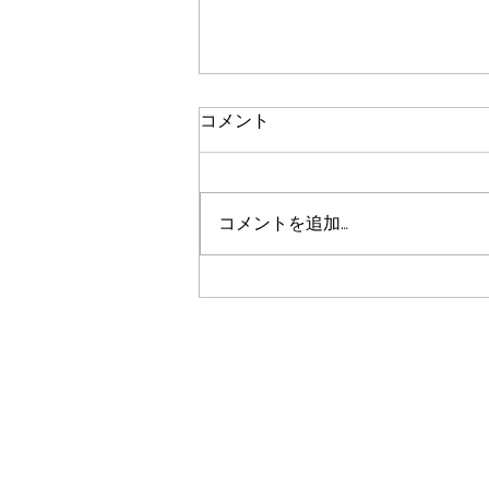
２０２５年５月
コメント
最近はSNSを利用する事がほとん
どになり、HPに記事を書く事が
すっかり無くなってしまい最後の
コメントを追加…
更新から２年以上経過していま
す。 この２年の間に若いスタッ
フが増えたり、植物SHOPをオー
プンしたり、色々と変化が多くあ
り、JIHEEの経験値もたくさん増
えました。...