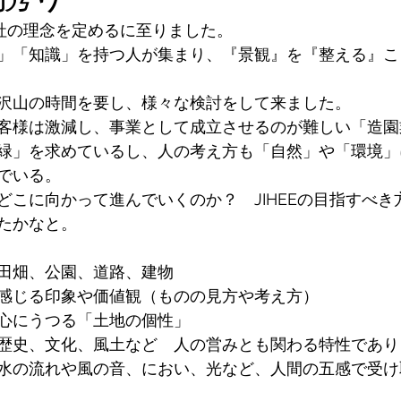
会社の理念を定めるに至りました。
」「知識」を持つ人が集まり、『景観』を『整える』こ
　
沢山の時間を要し、様々な検討をして来ました。
客様は激減し、事業として成立させるのが難しい「造園
緑」を求めているし、人の考え方も「自然」や「環境」
でいる。
どこに向かって進んでいくのか？　JIHEEの目指すべき
たかなと。
田畑、公園、道路、建物　
感じる印象や価値観（ものの見方や考え方）
心にうつる「土地の個性」
歴史、文化、風土など　人の営みとも関わる特性であり
水の流れや風の音、におい、光など、人間の五感で受け