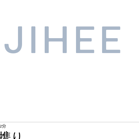
JIHEE
2分
携り