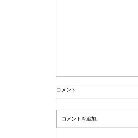
造園業に携り
コメント
今年、JIHEEの会社の理念を定め
るに至りました。 緑にまつわる
「技術」「知識」を持つ人が集ま
コメントを追加…
り、『景観』を『整える』ことで
『人々の暮らしを豊かにする』
この考えに至るのに沢山の時間を