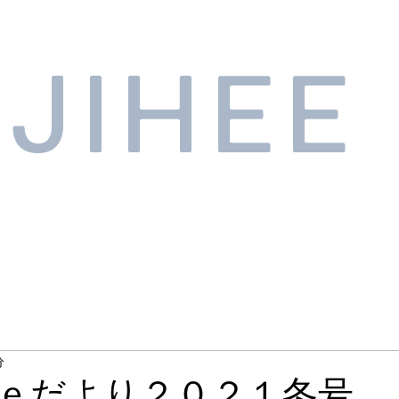
JIHEE
分
ｅだより２０２１冬号