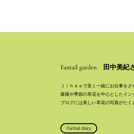
Fantail garden 田
Ｊｉｈｅｅで良く一緒にお仕事をさせても
薔薇や季節の草花を中心としたイン
ブログには美しい草花の写真がたく
Fantail diary