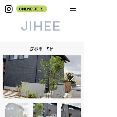
ONLINE STORE
JIHEE
彦根市 S邸