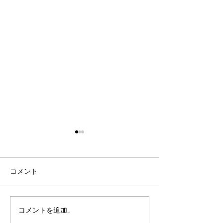
２０２５年５月
最近はSNSを利用する事がほ
とんどになり、HPに記事を
コメント
書く事がすっかり無くなって
しまい最後の更新から２年以
Ｊｉｈｅｅだよ
上経過しています。 この２年
コメントを追加…
の間に若いスタッフが増えた