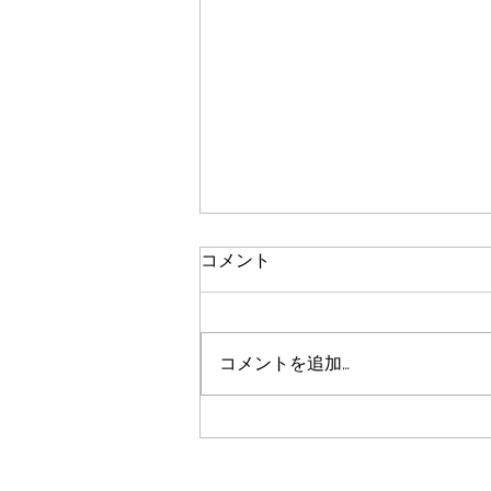
造園業に携り
コメント
今年、JIHEEの会社の理念を定め
るに至りました。 緑にまつわる
「技術」「知識」を持つ人が集ま
コメントを追加…
り、『景観』を『整える』ことで
『人々の暮らしを豊かにする』
この考えに至るのに沢山の時間を
要し、様々な検討をして来まし
た。 昨今「庭」を作るお客様は