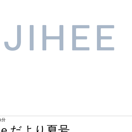
JIHEE
1分
ｅだより夏号