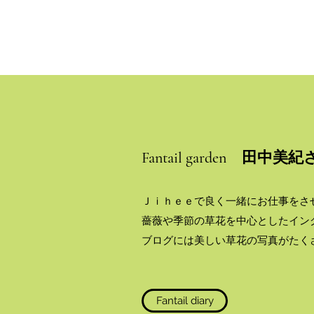
Fantail garden 田
Ｊｉｈｅｅで良く一緒にお仕事をさせても
薔薇や季節の草花を中心としたイン
ブログには美しい草花の写真がたく
Fantail diary